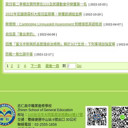
賀日餐二孝楊志賢同學在111全民運動會中榮獲第一名
[ 2022-10-20 ]
2022年宏國德霖科大陸羽盃競賽，榮獲飲調組金牌
[ 2022-10-20 ]
榮譽榜：Cambridge Linguaskill Assessment 劍橋領思英語檢測
[ 2022-04-07 ]
自信是「養出來的」
[ 2022-04-06 ]
因應「臺北市新興菸品管理自治條例」將於3/27生效，下列事項加強宣導
[ 2022-0
防範一氧化碳中毒
[ 2021-12-17 ]
1
2
3
4
下一頁
最後一頁
到
Go
志仁高中職業進修學校
Zhiren School of General Education
校址：
103台北市大同區南京西路64巷17號
交通：雙線捷運中山站 6號出口 30公尺
聯絡電話：02-2555-1656