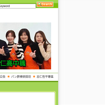
公告
パン胖棒烘焙坊
志仁性平專區