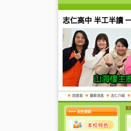
志仁高中 半工半讀 
回首頁
最新消息
志仁介紹
首
招生資訊