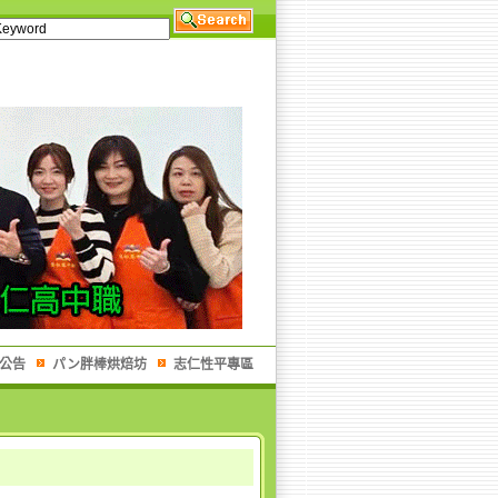
公告
パン胖棒烘焙坊
志仁性平專區