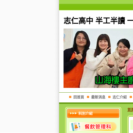
志仁高中 半工半讀 
回首頁
最新消息
志仁介紹
首
科別介紹