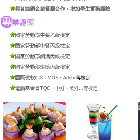
與各連鎖企業餐廳合作，增加學生實務經驗
國家勞動部中餐乙級檢定
國家勞動部中餐丙級檢定
國家勞動部調酒丙級檢定
國家勞動部烘焙丙級檢定
國際微軟IC3
、MOS
、Adobe
等檢定
電腦基金會TQC
，中打、英打…等檢定