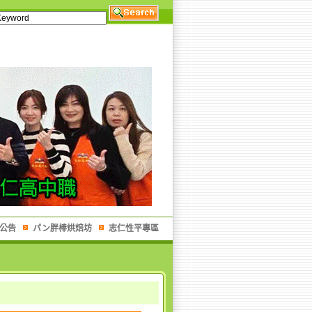
公告
パン胖棒烘焙坊
志仁性平專區