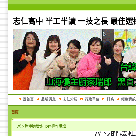
志仁高中 半工半讀 一技之長 最佳選
回首頁
最新消息
志仁介紹
行政單位
科系
招生資訊
首頁
パン胖棒烘焙坊--DIY手作烘焙
パン胖棒烘焙