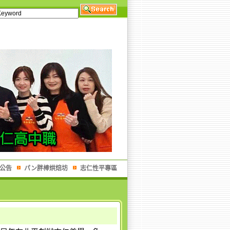
公告
パン胖棒烘焙坊
志仁性平專區