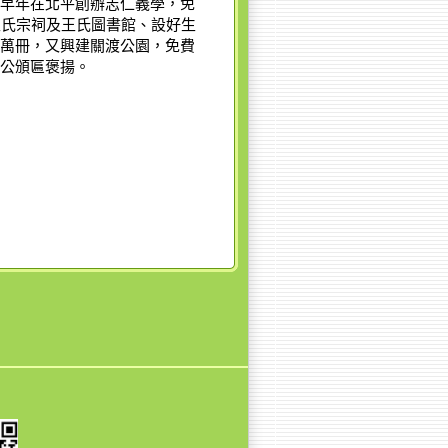
早年在北平創辦志仁義學，免
王氏宗祠及王氏圖書館、設好生
萬冊，又興建關渡公園，免費
公頒匾褒揚。