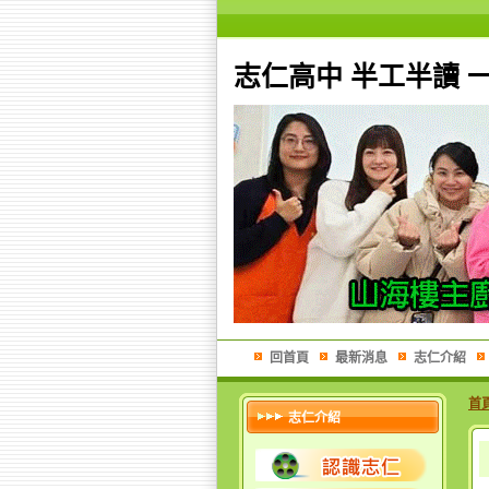
志仁高中 半工半讀 
回首頁
最新消息
志仁介紹
首
志仁介紹