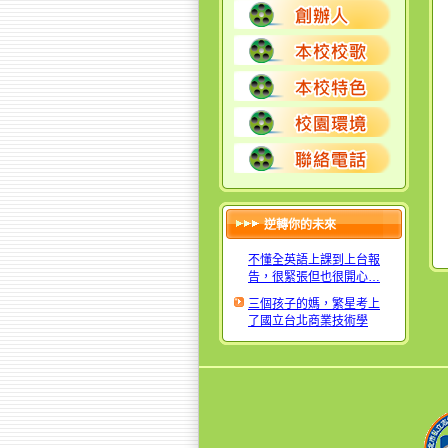
逆轉你的未來
才上8次英文課，大家從聽
不懂全英語上課到上台報
告，很緊張但也很開心…
三個孩子的媽，繁星考上
了國立台北商業技術學
院…
免試入學進入志仁，擁有
更寬廣、自由的未來
高中讀了8間，我終於畢業
了