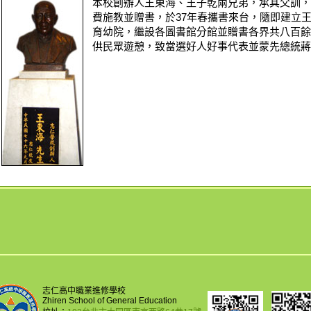
本校創辦人王東海、王子乾兩兄弟，承其父訓，
費施教並贈書，於37年春攜書來台，隨即建立
育幼院，繼設各圖書館分館並贈書各界共八百餘
供民眾遊憩，致當選好人好事代表並蒙先總統蔣
志仁高中職業進修學校
Zhiren School of General Education