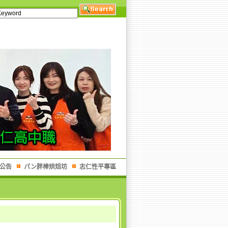
公告
パン胖棒烘焙坊
志仁性平專區