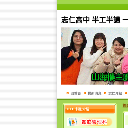
志仁高中 半工半讀 
回首頁
最新消息
志仁介紹
首
科別介紹