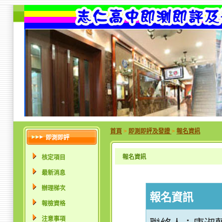
首頁
>
即測即評及發證
>
報名資訊
即測即評
報名資訊
核定項目
最新消息
辦理梯次
報名資訊
報檢資格
注意事項