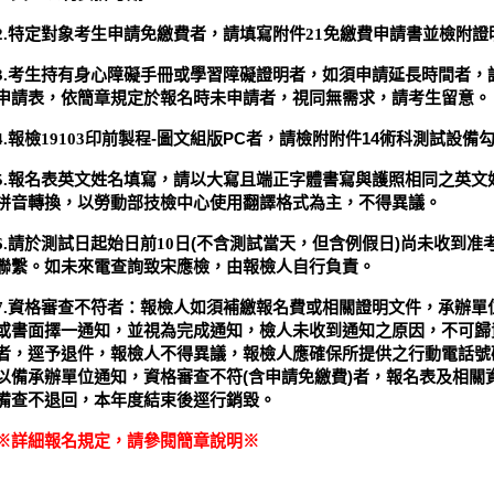
免繳費申請書並檢附證
2.
特定對象考生申請免繳費者，請填寫附件21
3.
考生持有身心障礙手冊或學習障礙證明者，如須申請延長時間者，
申請表，依簡章規定於報名時未申請者，視同無需求，請考生留意。
印前製程-
圖文組版PC者，請檢附附件14術科測試設備
4.
報檢19103
5.
報名表英文姓名填寫，請以大寫且端正字體書寫與護照相同之英文
拼音轉換，以勞動部技檢中心使用翻譯格式為主，不得異議。
日(
不含測試當天，但含例假日)尚未收到准
6.
請於測試日起始日前10
聯繫。如未來電查詢致宋應檢，由報檢人自行負責。
7.
資格審查不符者：報檢人如須補繳報名費或相關證明文件，承辦單位將
或書面擇一通知，並視為完成通知，檢人未收到通知之原因，不可歸
者，逕予退件，報檢人不得異議，報檢人應確保所提供之行動電話號
以備承辦單位通知，資格審查不符(
含申請免繳費)者，報名表及相關
備查不退回，本年度結束後逕行銷毀。
※詳細報名規定，請參閱簡章說明※