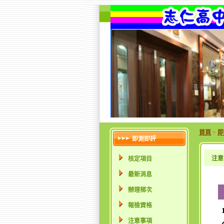
首頁
>
即
即測即評
注意
核定項目
最新消息
辦理梯次
報檢資格
注意事項